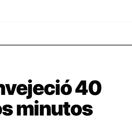
nvejeció 40
os minutos