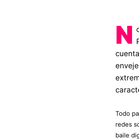
N
cuent
enveje
extrem
caract
Todo pa
redes s
baile di