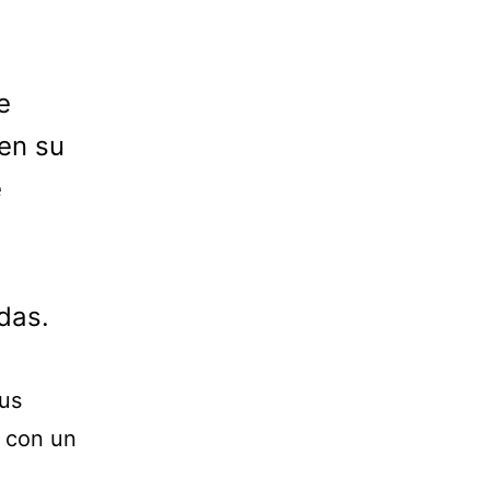
e
en su
e
das.
sus
ó con un