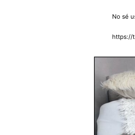
No sé u
https:/