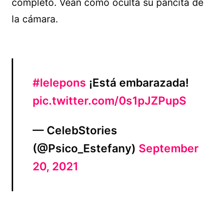
completo. Vean como oculta su pancita de
la cámara.
#lelepons
¡Está embarazada!
pic.twitter.com/0s1pJZPupS
— CelebStories
(@Psico_Estefany)
September
20, 2021