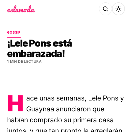
Es la Moda
GOSSIP
¡Lele Pons está
embarazada!
1 MIN DE LECTURA
H
ace unas semanas, Lele Pons y
Guaynaa anunciaron que
habían comprado su primera casa
juntos, y que tan pronto la arreglarán