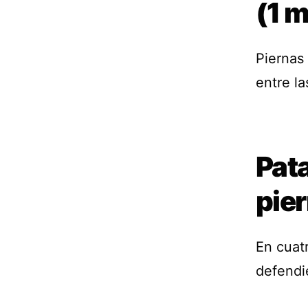
(1 m
Piernas 
entre la
Pat
pie
En cuatr
defendi