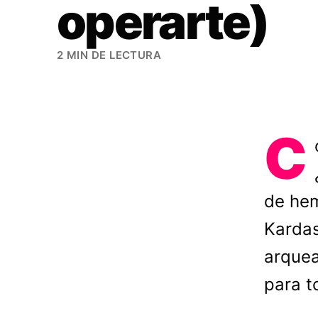
operarte)
2 MIN DE LECTURA
C
de hem
Kardas
arquea
para t