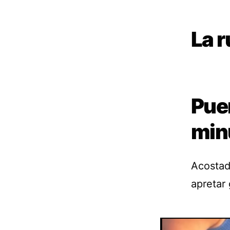
La r
Pue
min
Acostada
apretar