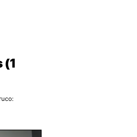
 (1
ruco: