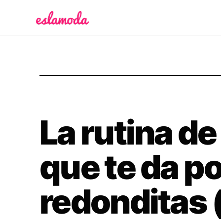
Es la Moda
La rutina d
que te da 
redonditas 