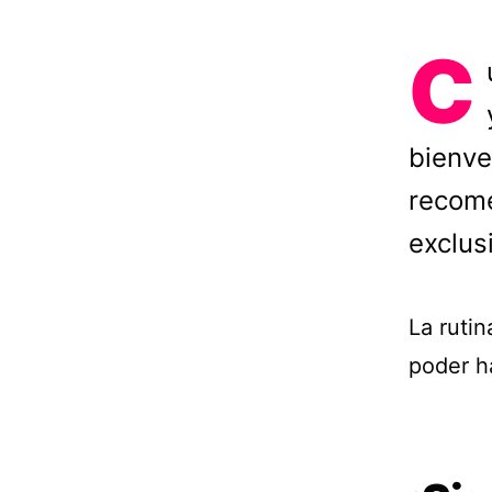
C
bienve
recome
exclus
La rutin
poder ha