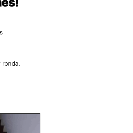
nes!
s
y ronda,