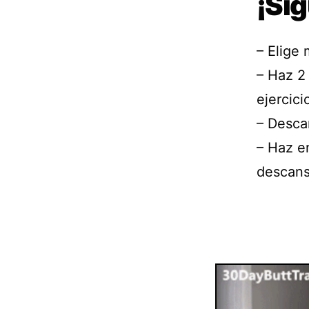
¡Si
– Elige 
– Haz 2
ejercici
– Desca
– Haz en
descans