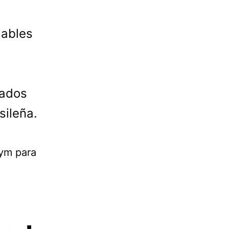
dables
sados
sileña.
gym para