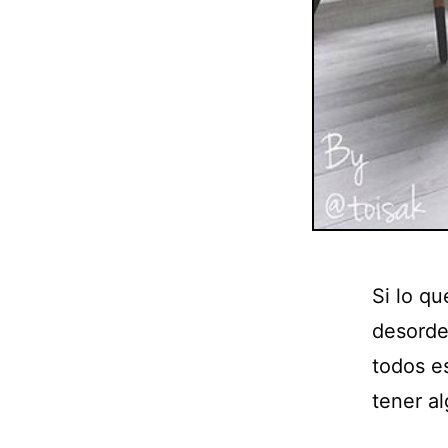
Si lo q
desorde
todos e
tener al