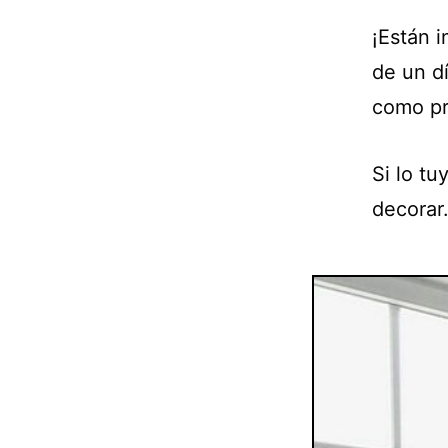
¡Están 
de un d
como pr
Si lo tu
decorar