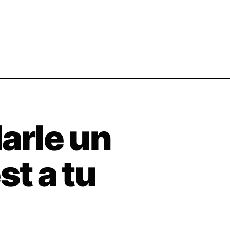
darle un
st a tu