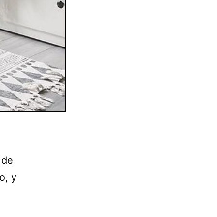
l
 de
o, y