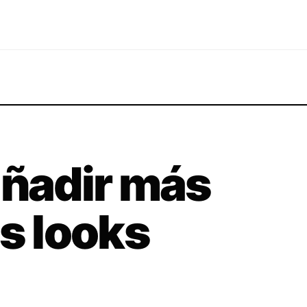
añadir más
us looks