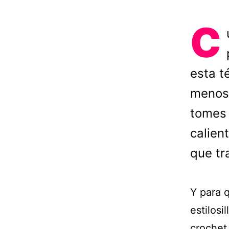
C
esta t
menos 
tomes 
calien
que tr
Y para q
estilosi
crochet 