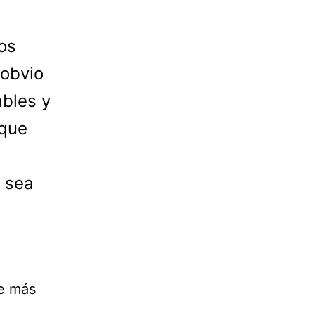
os
obvio
ables y
 que
e sea
le más