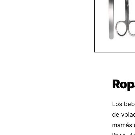
Rop
Los beb
de vola
mamás q