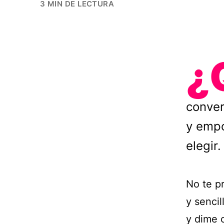
3 MIN DE LECTURA
¿
conver
y empo
elegir.
No te p
y sencil
y dime c