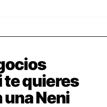
gocios
i te quieres
n una Neni