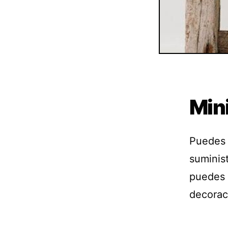
Min
Puedes 
suminist
puedes 
decorac