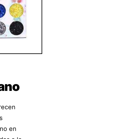
ano
recen
s
ano en