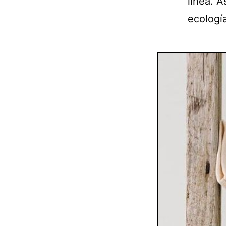
línea. 
ecología