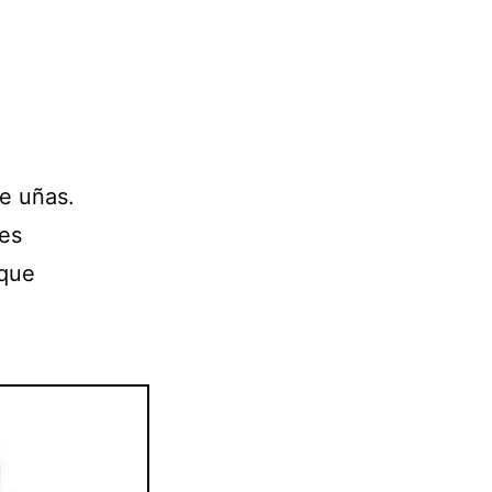
e uñas.
des
 que