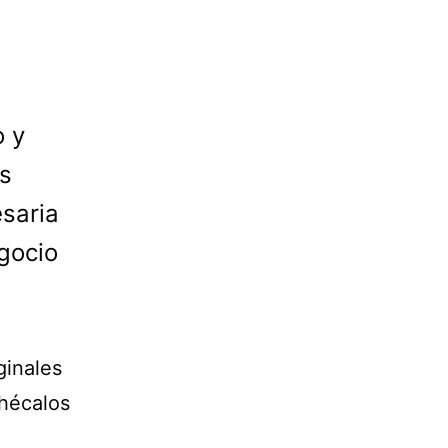
o y
s
saria
gocio
ginales
Chécalos