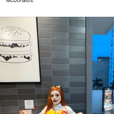
McDonald’s.