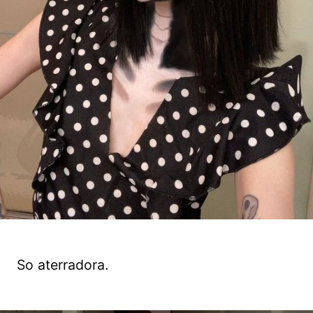
So aterradora.