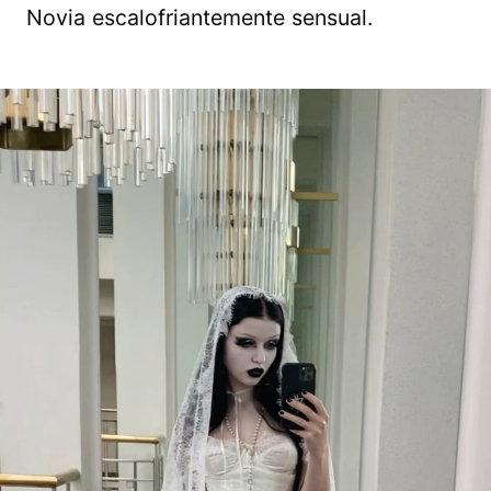
Novia escalofriantemente sensual.