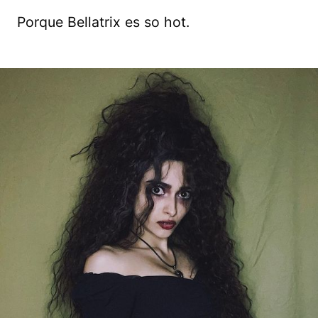
Porque Bellatrix es so hot.