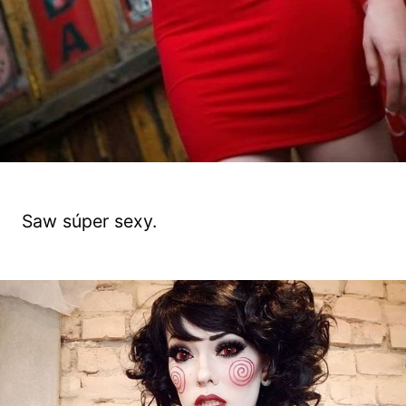
Saw súper sexy.