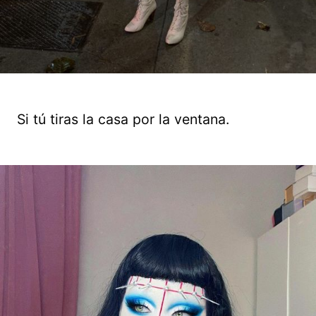
Si tú tiras la casa por la ventana.