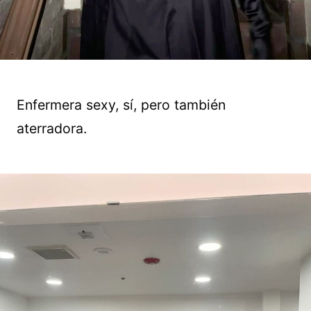
Enfermera sexy, sí, pero también
aterradora.