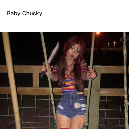
Baby Chucky.