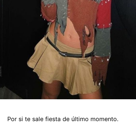
Por si te sale fiesta de último momento.