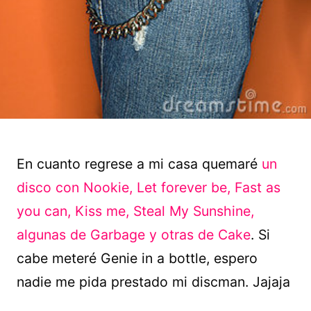
En cuanto regrese a mi casa quemaré
un
disco con Nookie, Let forever be, Fast as
you can, Kiss me, Steal My Sunshine,
algunas de Garbage y otras de Cake
. Si
cabe meteré Genie in a bottle, espero
nadie me pida prestado mi discman. Jajaja