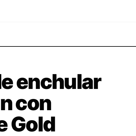
e enchular
ón con
e Gold