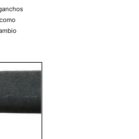
 ganchos
 como
cambio