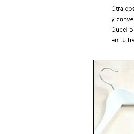
Otra co
y conve
Gucci o
en tu h