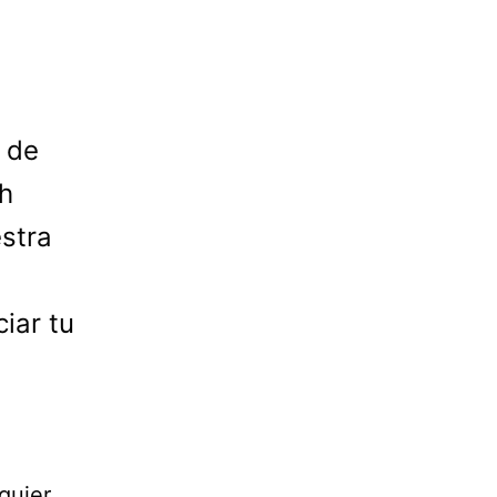
 de
h
estra
iar tu
quier