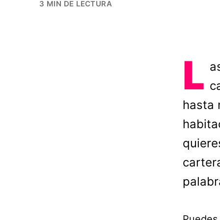
3 MIN DE LECTURA
L
a
c
hasta 
habita
quiere
carter
palabr
Puedes 