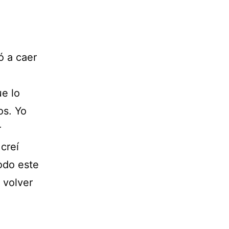
 a caer
e lo
os. Yo
r
creí
odo este
 volver