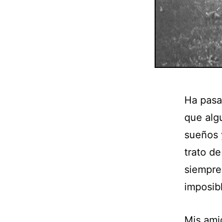
Ha pasa
que alg
sueños 
trato de
siempre
imposib
Mis ami