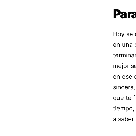
Para
Hoy se 
en una 
termina
mejor s
en ese 
sincera
que te 
tiempo,
a saber 