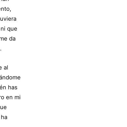
ento,
uviera
 ni que
 me da
.
e al
ntándome
ién has
ro en mi
que
 ha