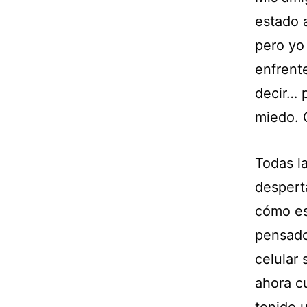
estado 
pero yo
enfrent
decir… 
miedo. 
Todas l
despert
cómo es
pensado
celular
ahora cu