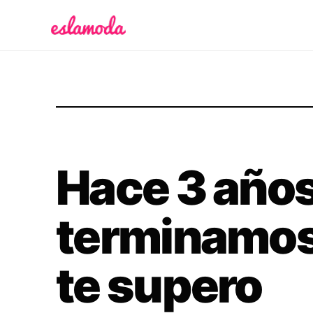
Es la Moda
Hace 3 año
terminamos
te supero