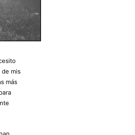
cesito
 de mis
as más
 para
ente
 han