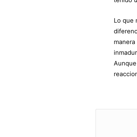
tenido u
Lo que 
diferen
manera 
inmadur
Aunque 
reaccio