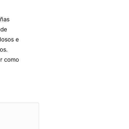
eñas
 de
losos e
os.
er como