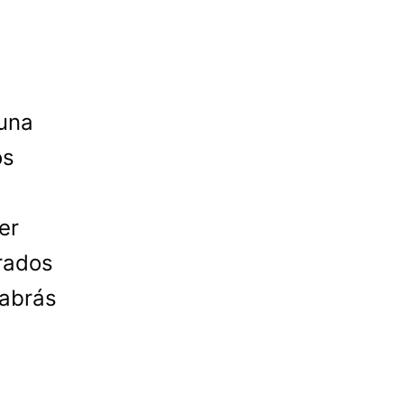
 una
os
er
rados
sabrás