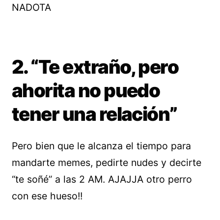
NADOTA
2. “Te extraño, pero
ahorita no puedo
tener una relación”
Pero bien que le alcanza el tiempo para
mandarte memes, pedirte nudes y decirte
“te soñé” a las 2 AM. AJAJJA otro perro
con ese hueso!!