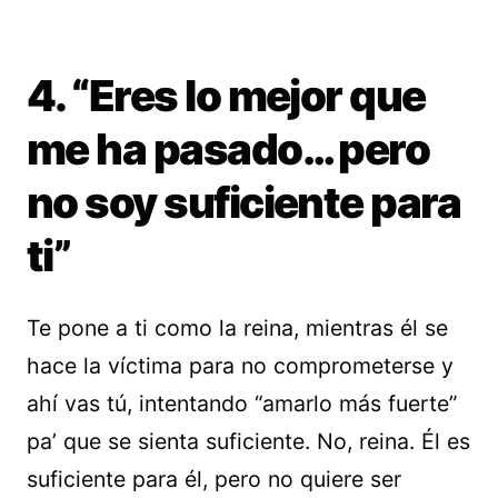
4. “Eres lo mejor que
me ha pasado… pero
no soy suficiente para
ti”
Te pone a ti como la reina, mientras él se
hace la víctima para no comprometerse y
ahí vas tú, intentando “amarlo más fuerte”
pa’ que se sienta suficiente. No, reina. Él es
suficiente para él, pero no quiere ser