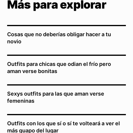
Más para explorar
Cosas que no deberías obligar hacer a tu
novio
Outfits para chicas que odian el frío pero
aman verse bonitas
Sexys outfits para las que aman verse
femeninas
Outfits con los que sí o sí te volteará a ver el
más guapo del lugar