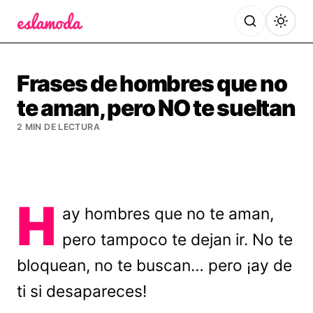
Es la Moda
Frases de hombres que no
te aman, pero NO te sueltan
2 MIN DE LECTURA
H
ay hombres que no te aman,
pero tampoco te dejan ir. No te
bloquean, no te buscan… pero ¡ay de
ti si desapareces!