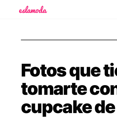
Es la Moda
Fotos que t
tomarte co
cupcake de