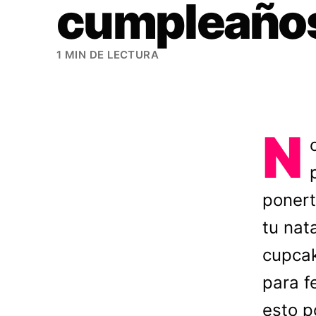
cumpleaño
1 MIN DE LECTURA
N
ponert
tu nat
cupcak
para f
esto p