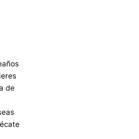
eaños
ieres
ía de
seas
hécate