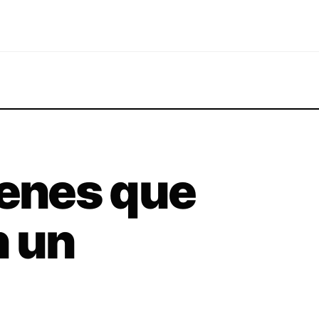
ienes que
n un