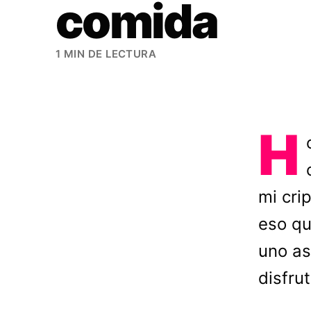
comida
1 MIN DE LECTURA
H
mi cri
eso qu
uno as
disfru