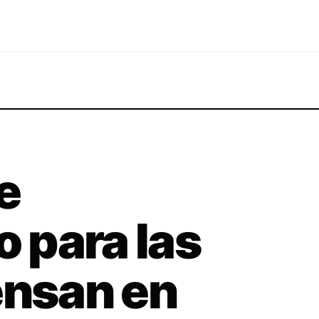
e
 para las
ensan en