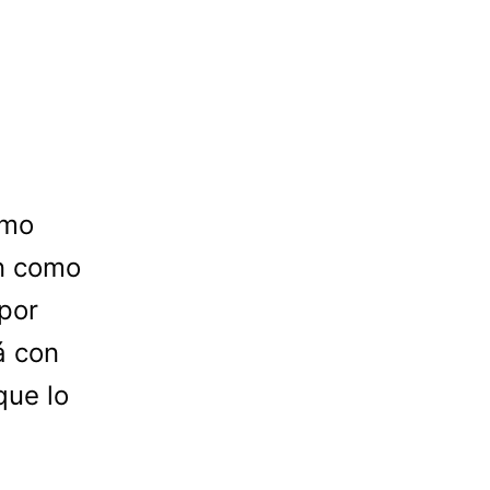
amo
on como
 por
á con
que lo