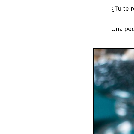
¿Tu te r
Una peq