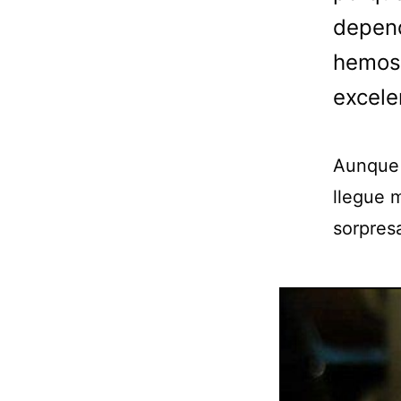
depend
hemos
excele
Aunque 
llegue 
sorpresa