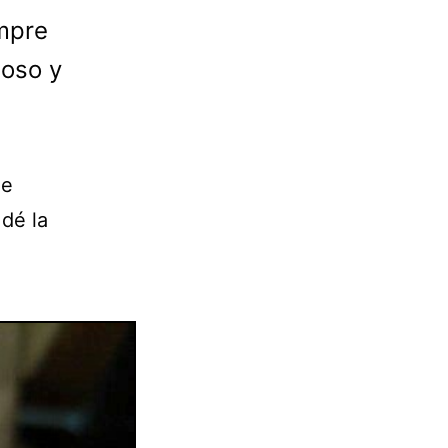
mpre
oso y
ue
 dé la