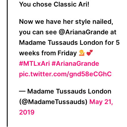
You chose Classic Ari!
Now we have her style nailed,
you can see @ArianaGrande at
Madame Tussauds London for 5
weeks from Friday
#MTLxAri
#ArianaGrande
pic.twitter.com/gnd58eCGhC
— Madame Tussauds London
(@MadameTussauds)
May 21,
2019