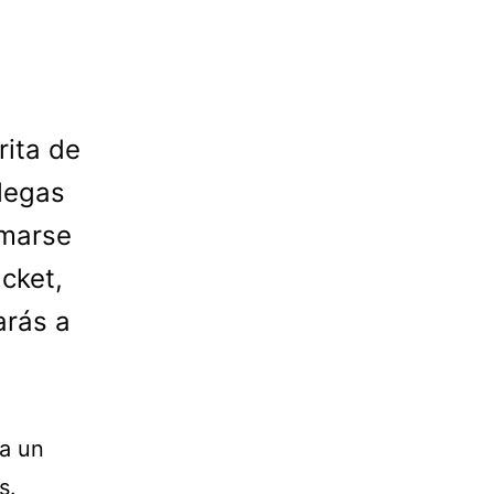
rita de
llegas
rmarse
cket,
arás a
ca un
s.