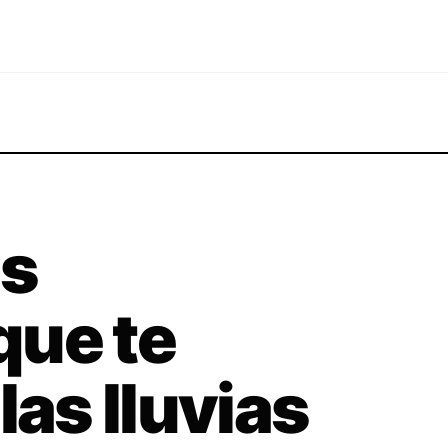
as
que te
las lluvias