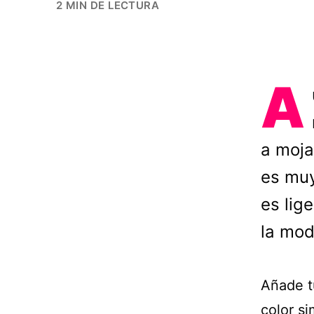
2 MIN DE LECTURA
A
a moja
es muy
es lig
la mod
Añade tu
color si