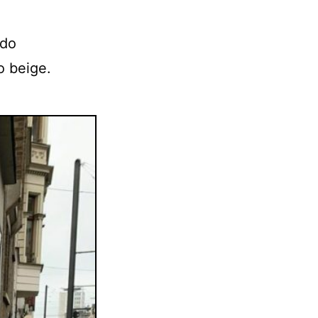
ndo
o beige.