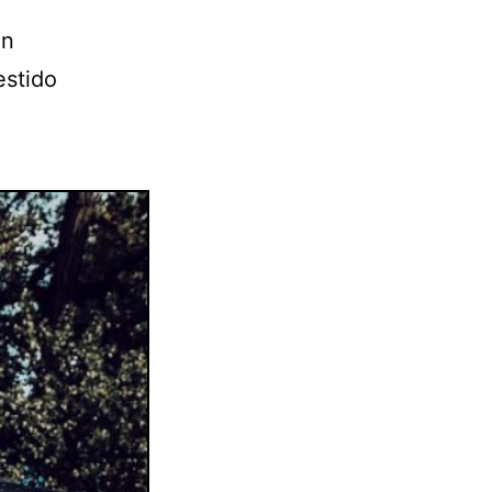
in
estido