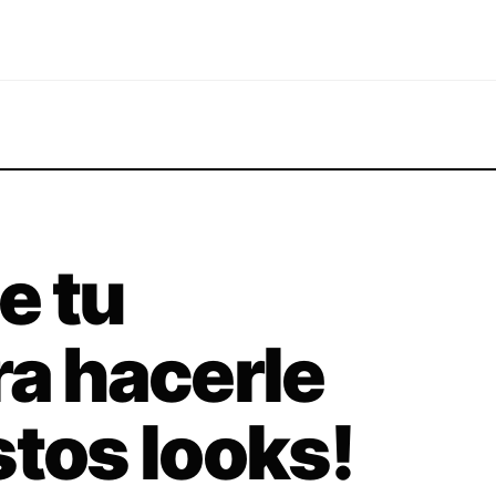
e tu
ra hacerle
stos looks!