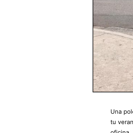
Una pol
tu vera
oficina,