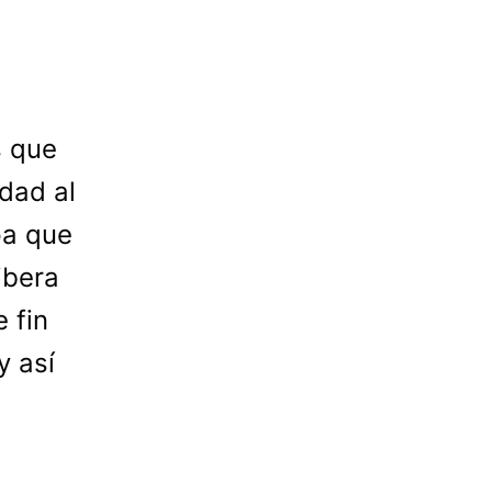
s que
idad al
pa que
ibera
 fin
y así