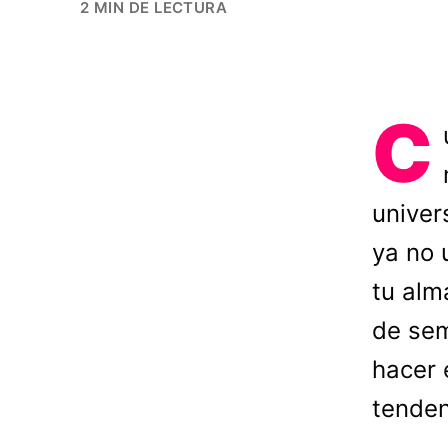
2 MIN DE LECTURA
C
univer
ya no 
tu alm
de sem
hacer 
tenden