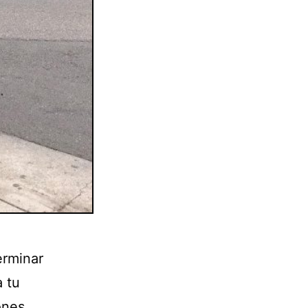
erminar
 tu
ones.