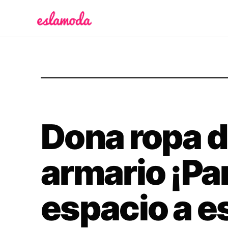
Es la Moda
Dona ropa d
armario ¡Pa
espacio a e