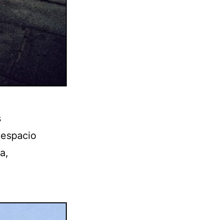
s
 espacio
a,