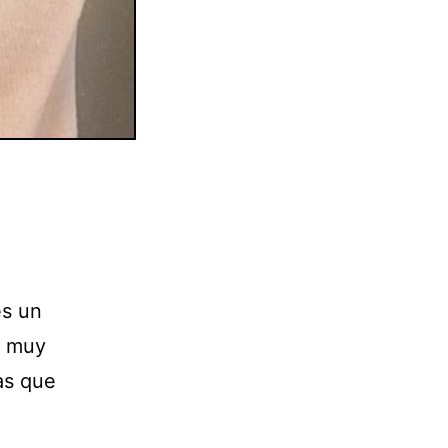
es un
s muy
as que