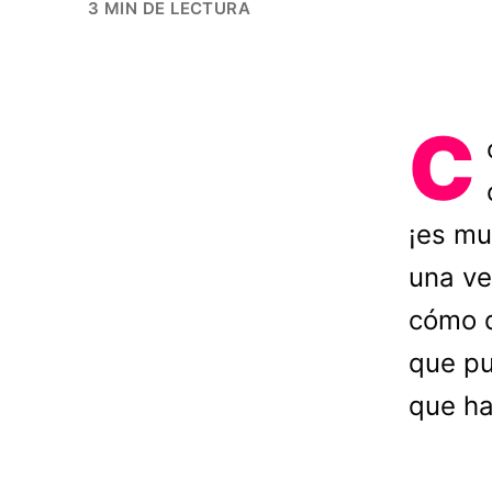
3 MIN DE LECTURA
C
¡es mu
una ve
cómo d
que pu
que ha