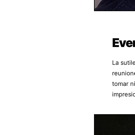
Even
La suti
reunion
tomar n
impresi