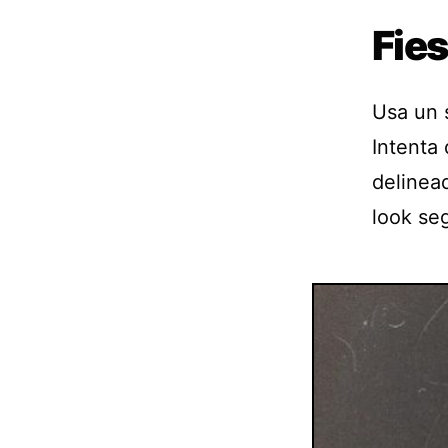
Fie
Usa un 
Intenta 
delinead
look seg