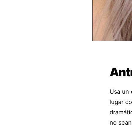
Ant
Usa un 
lugar c
dramáti
no sean