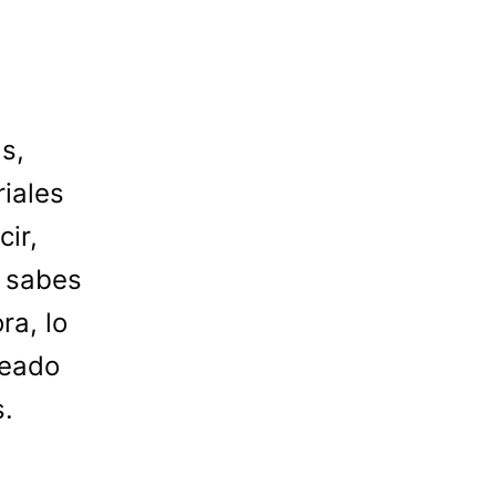
s,
riales
ir,
 sabes
ra, lo
reado
s.