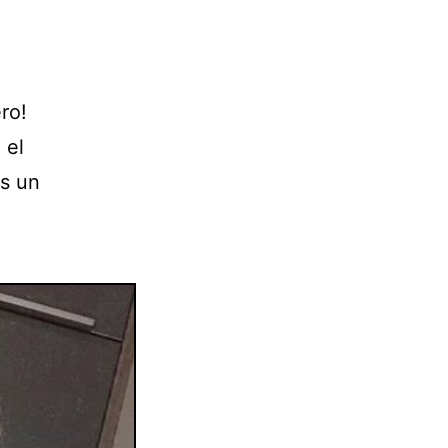
ro!
 el
ás un