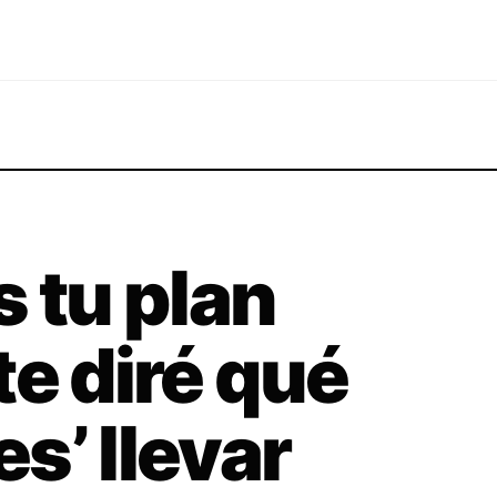
s tu plan
 te diré qué
s’ llevar