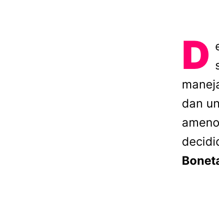
D
maneja
dan un
ameno 
decidi
Bonet