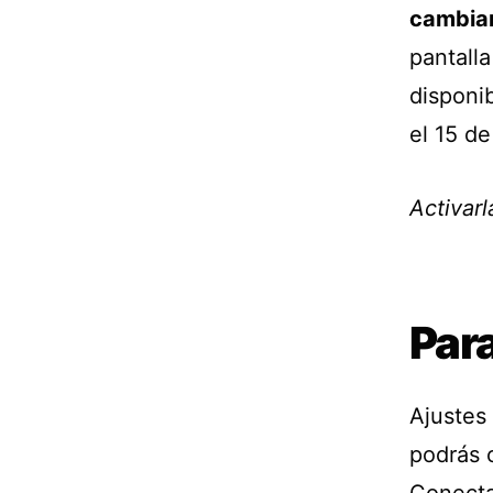
cambiar
pantall
disponi
el 15 d
Activarl
Para
Ajustes 
podrás c