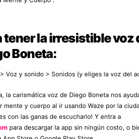
 Mente y Cuerpo”.
 tener la irresistible voz
go Boneta:
> Voz y sonido > Sonidos (y eliges la voz del ac
a, la carismática voz de Diego Boneta nos ayud
r mente y cuerpo al ir usando Waze por la ciuda
es con las ganas de escucharlo! Y entra a
om
para descargar la app sin ningún costo, o bi
a App Store o Google Play Store.