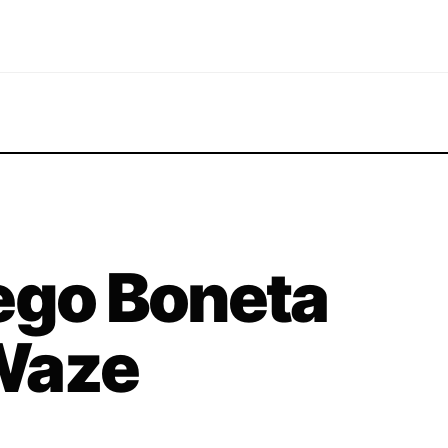
ego Boneta
 Waze