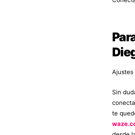
Conecta
Para
Die
Ajustes 
Sin dud
conecta
te qued
waze.c
desde l