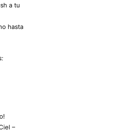
esh a tu
no hasta
s:
o!
Ciel –