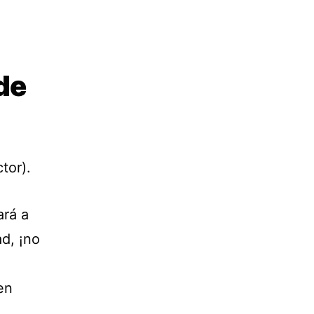
 de
tor).
ará a
d, ¡no
en