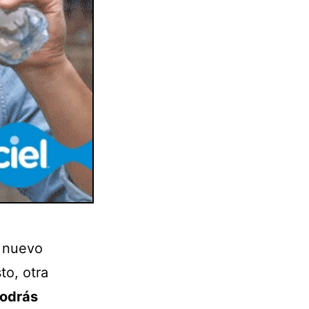
o nuevo
to, otra
podrás