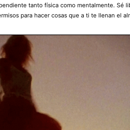
pendiente tanto física como mentalmente. Sé li
rmisos para hacer cosas que a ti te llenan el al