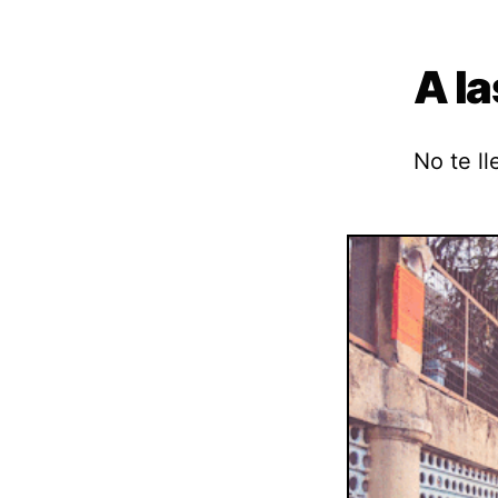
A l
No te ll