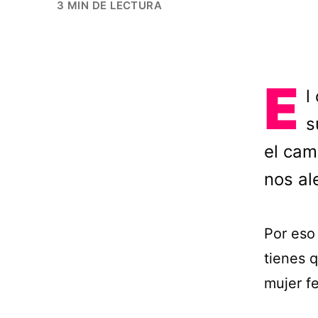
3 MIN DE LECTURA
E
l
s
el cam
nos al
Por eso
tienes q
mujer fe