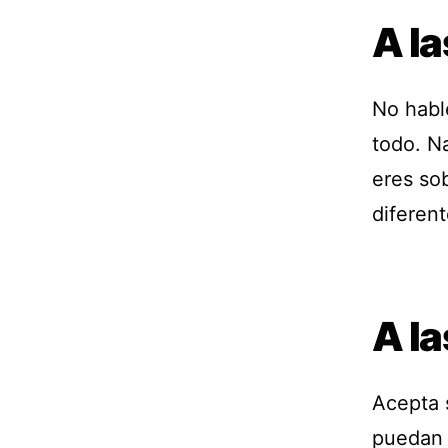
A la
No habl
todo. N
eres so
diferent
A la
Acepta s
puedan 