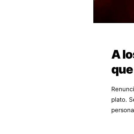
A l
que 
Renunci
plato. S
persona