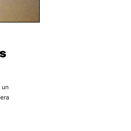
es
i un
dera