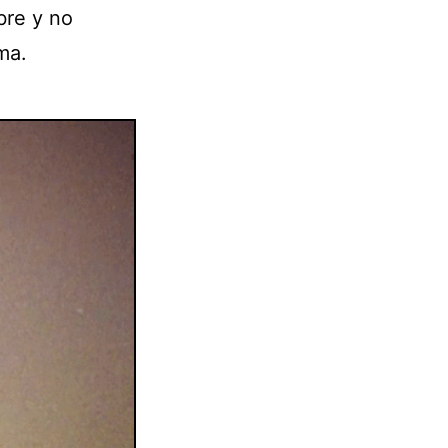
bre y no
ma.