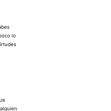
abes
poco lo
irtudes
que
alguien