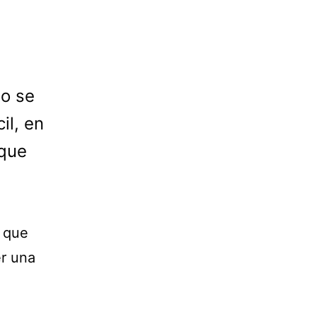
do se
il, en
 que
o que
er una