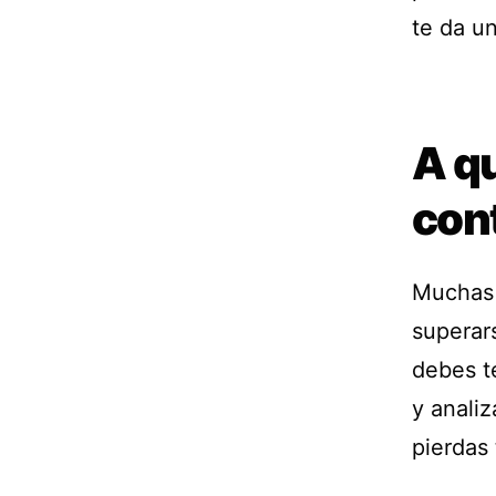
te da u
A q
cont
Muchas 
superar
debes te
y anali
pierdas