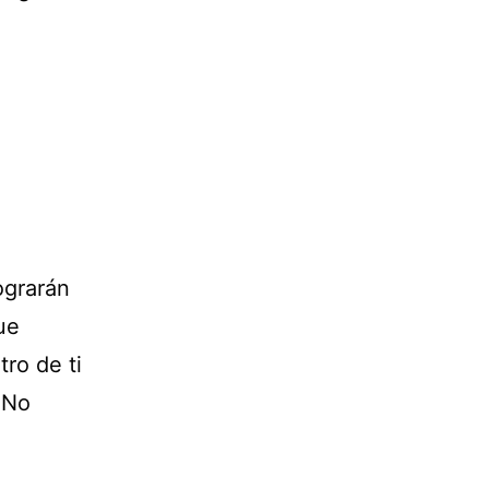
ograrán
ue
tro de ti
 No