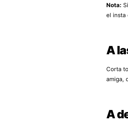
Nota:
Si
el insta
A la
Corta t
amiga, 
A d