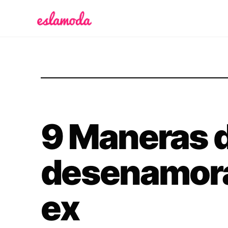
Es la Moda
9 Maneras 
desenamora
ex