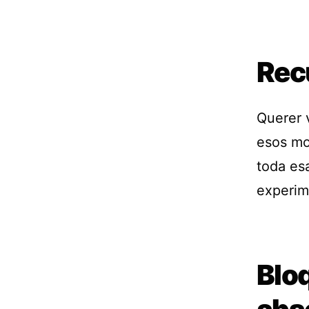
Rec
Querer 
esos mo
toda esa
experim
Bloq