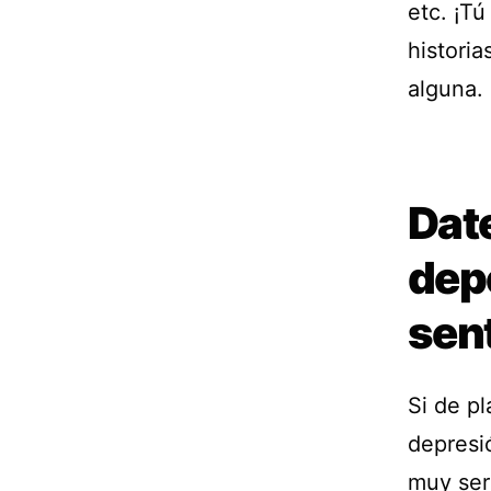
etc. ¡Tú
historia
alguna.
Dat
dep
sent
Si de p
depresi
muy ser