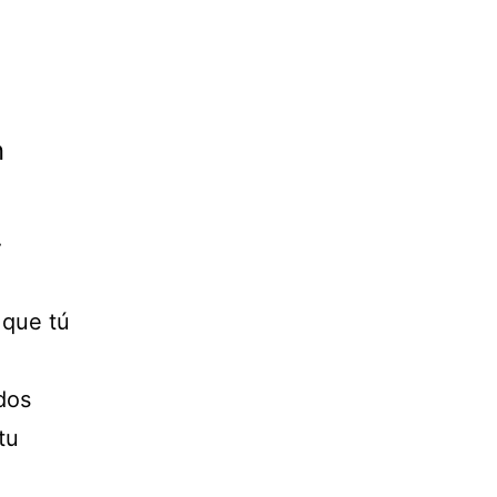
n
.
 que tú
dos
tu