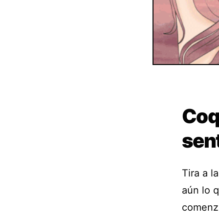
Coq
sent
Tira a l
aún lo 
comenza