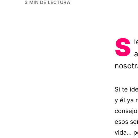
3 MIN DE LECTURA
S
i
a
nosotr
Si te id
y él ya 
consejo
esos se
vida… po