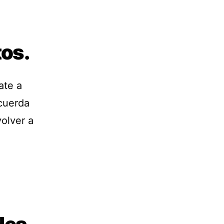
os.
ate a
cuerda
volver a