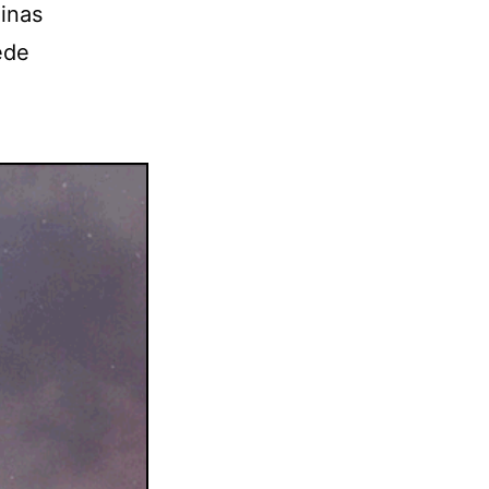
minas
ede