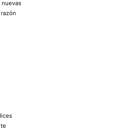
r nuevas
 razón
lices
 te