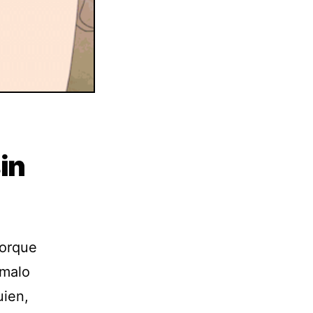
in
porque
 malo
uien,