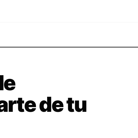
de
rte de tu