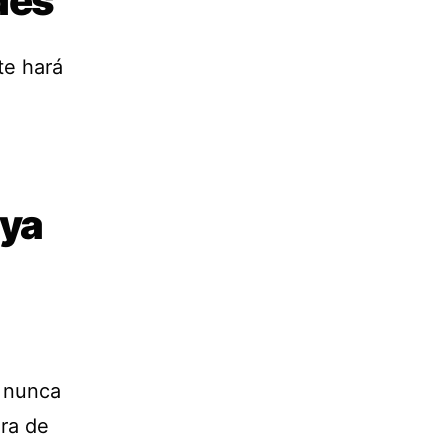
des
te hará
 ya
’ nunca
ra de