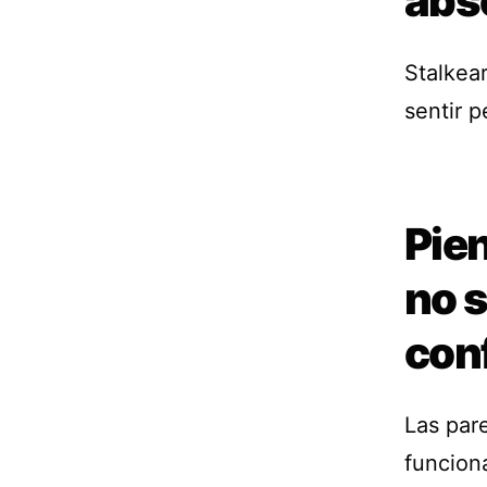
abs
Stalkear
sentir 
Pien
no 
con
Las par
funcion