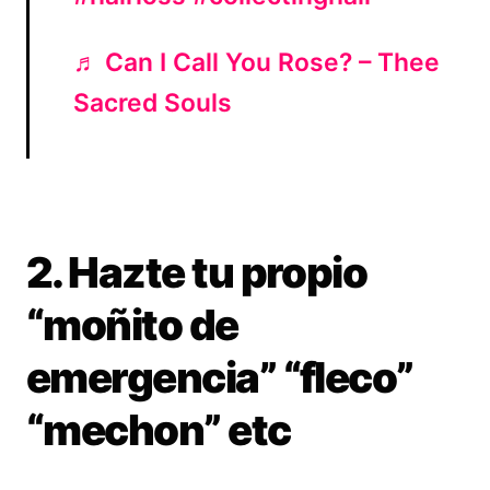
♬ Can I Call You Rose? – Thee
Sacred Souls
2. Hazte tu propio
“moñito de
emergencia” “fleco”
“mechon” etc