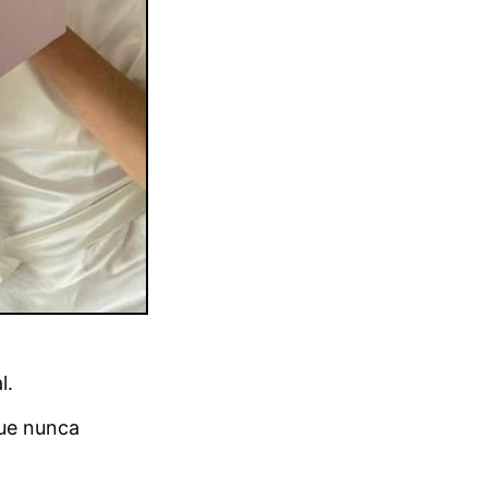
l.
que nunca