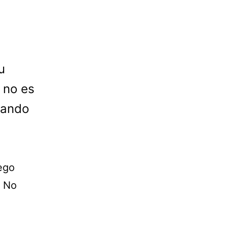
u
 no es
uando
ego
. No