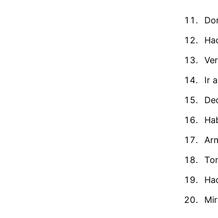
Dor
Hac
Ver
Ir 
Dec
Hab
Arm
Tom
Hac
Mir