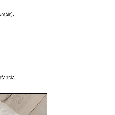
umpir).
nfancia.