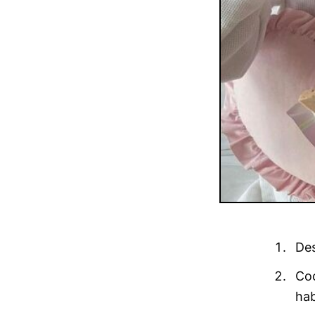
Des
Coc
hab