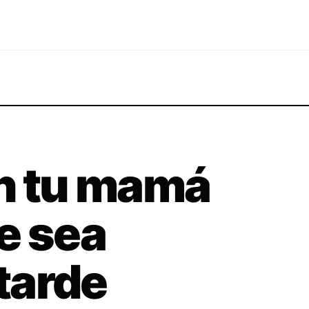
on tu mamá
e sea
tarde