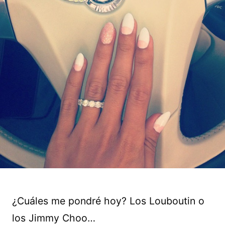
¿Cuáles me pondré hoy? Los Louboutin o
los Jimmy Choo…