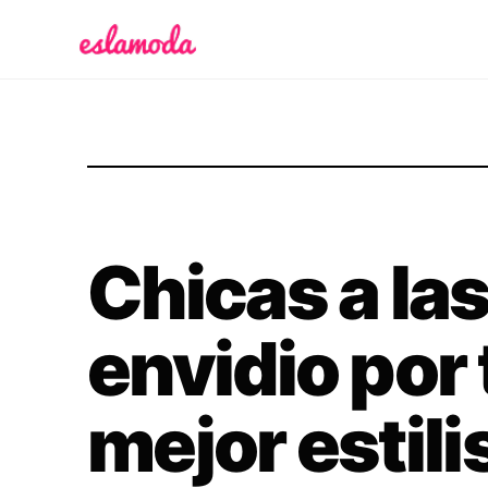
Es la Moda
Chicas a la
envidio por 
mejor estili