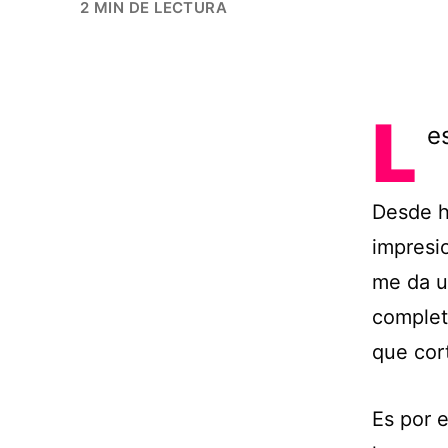
2 MIN DE LECTURA
L
e
Desde h
impresi
me da un
complet
que cort
Es por 