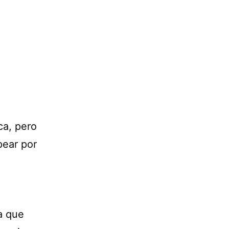
ca, pero
pear por
a que