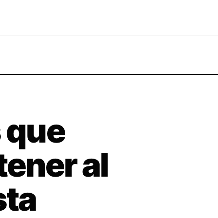
s que
tener al
sta