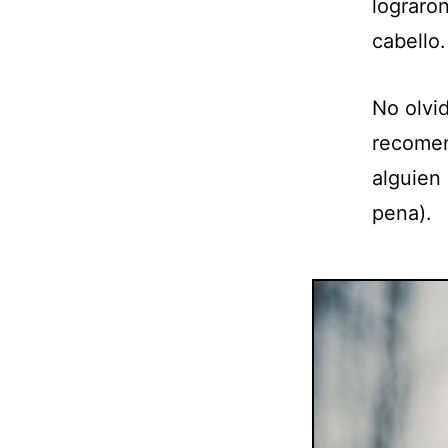
lograro
cabello.
No olvi
recomen
alguien 
pena).