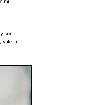
en mi
 y con
 vale la