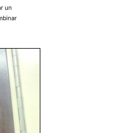
ar un
mbinar