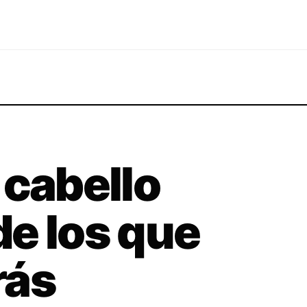
 cabello
 de los que
rás