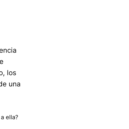
encia
te
, los
 de una
a ella?