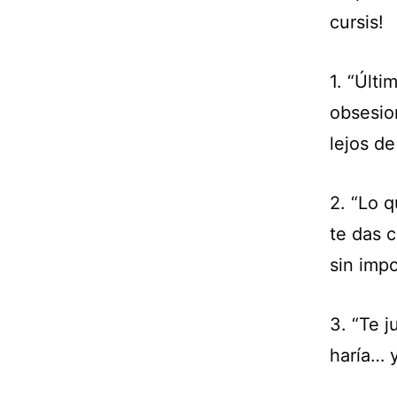
cursis!
1. “Últ
obsesio
lejos de 
2. “Lo 
te das 
sin impo
3. “Te j
haría… y