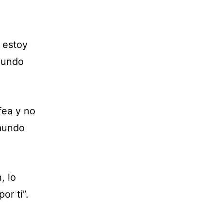
 estoy
gundo
fea y no
 mundo
, lo
or ti”.