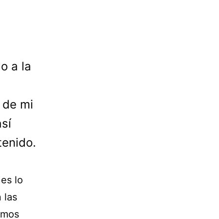
o a la
 de mi
sí
tenido.
es lo
 las
omos