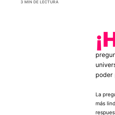
3 MIN DE LECTURA
¡
pregu
univer
poder 
La preg
más lin
respues