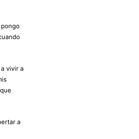
e pongo
 cuando
 vivir a
mis
 que
ertar a