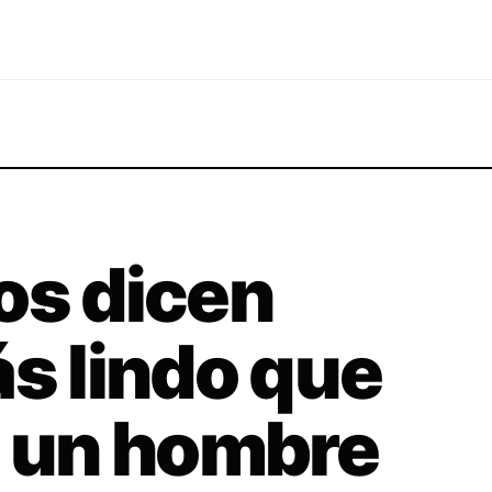
os dicen
ás lindo que
o un hombre