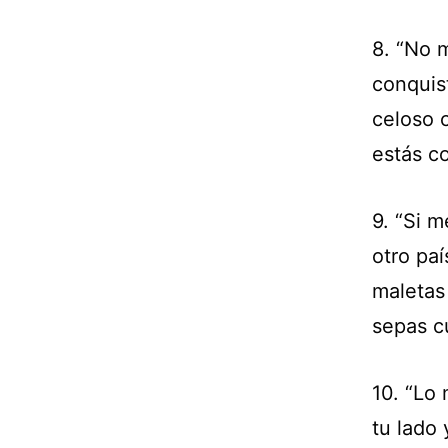
8. “No 
conquis
celoso 
estás c
9. “Si 
otro paí
maletas 
sepas c
10. “Lo
tu lado 