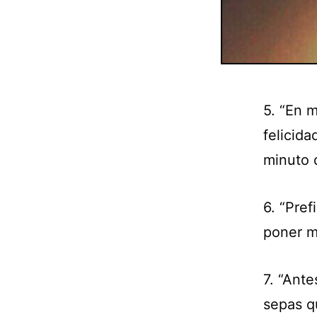
5. “En 
felicida
minuto d
6. “Pre
poner mú
7. “Ante
sepas q