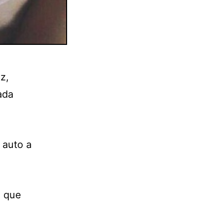
z,
ada
 auto a
a que