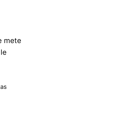
te mete
lle
tas