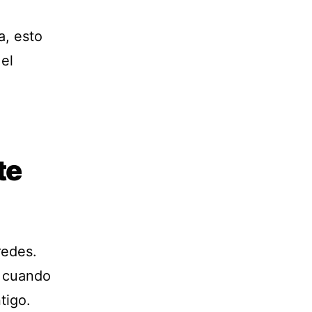
a, esto
el
te
redes.
e cuando
tigo.