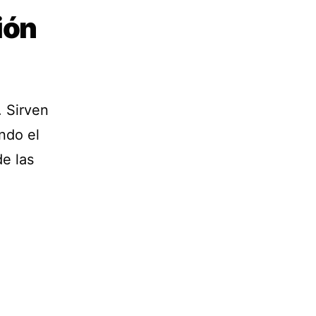
ión
. Sirven
ndo el
e las