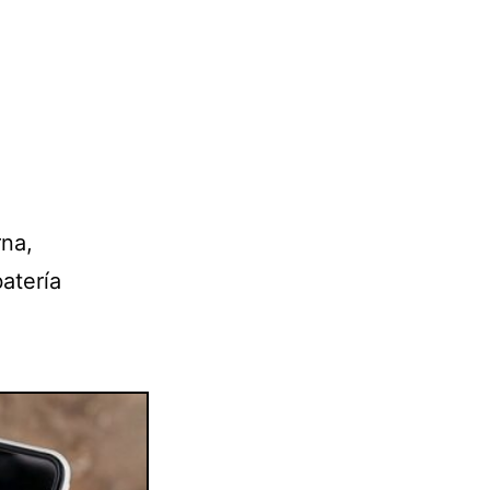
rna,
atería