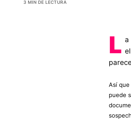
3 MIN DE LECTURA
L
a
el
parece
Así que
puede s
documen
sospec