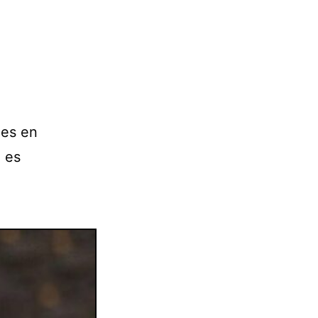
ies en
 es