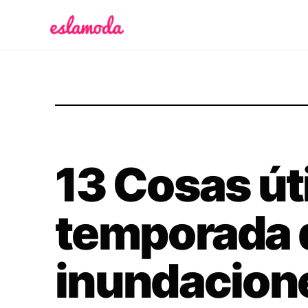
Es la Moda
13 Cosas út
temporada d
inundacion