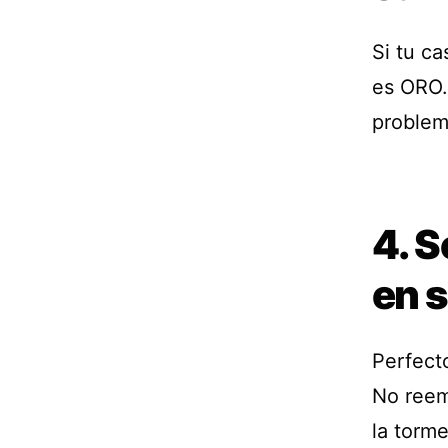
Si tu c
es ORO.
problem
4. 
en 
Perfect
No reem
la torme