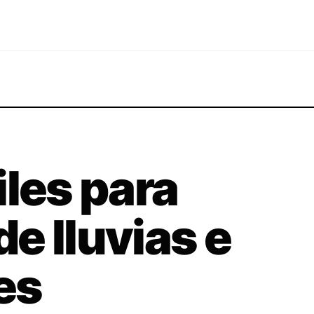
iles para
e lluvias e
es