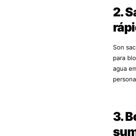
2. S
ráp
Son saco
para bl
agua em
persona
3. 
sum