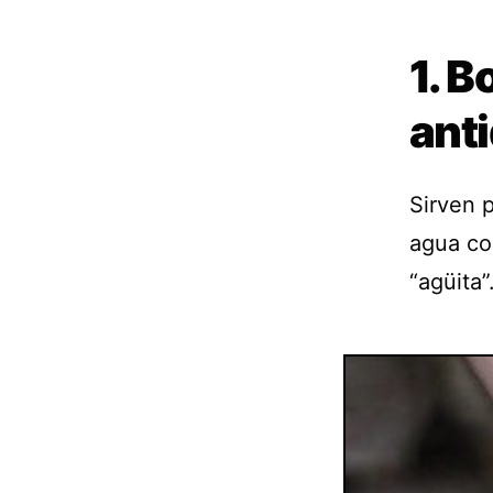
1. B
ant
Sirven p
agua co
“agüita