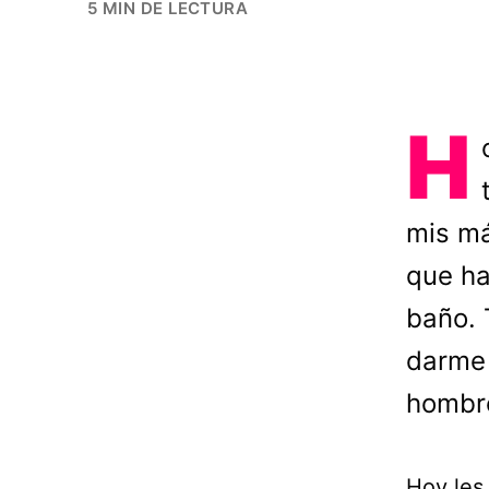
5 MIN DE LECTURA
H
mis má
que ha
baño. 
darme 
hombre
Hoy les