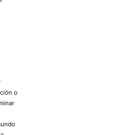
y
ción o
rminar
mundo
a,