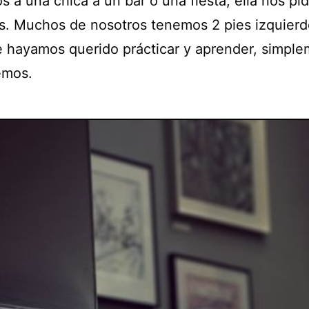
s a una chica a un bar o una fiesta, ella nos pi
s. Muchos de nosotros tenemos 2 pies izquierd
 hayamos querido prácticar y aprender, simpl
emos.