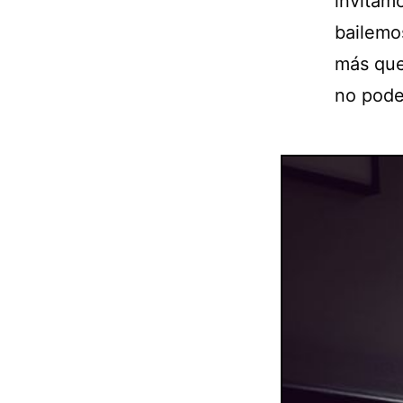
invitamo
bailemo
más que
no pod