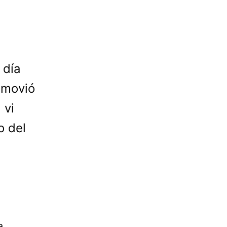
 día
 movió
 vi
o del
a