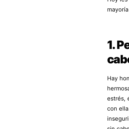
mayoría
1. P
cabe
Hay hom
hermosa
estrés, 
con ell
insegur
sin cab