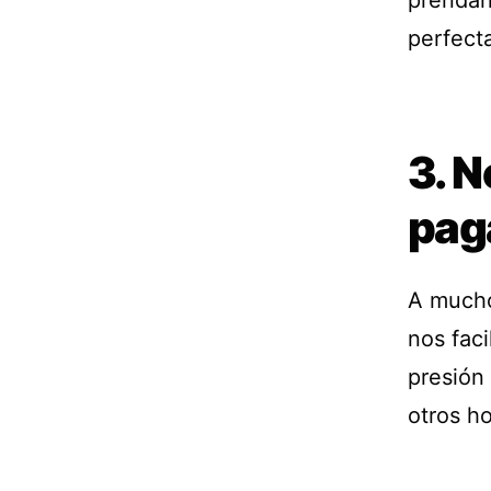
prendan
perfect
3. N
pag
A mucho
nos faci
presión
otros h