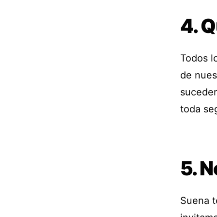
4. Q
Todos l
de nues
suceder
toda se
5. N
Suena t