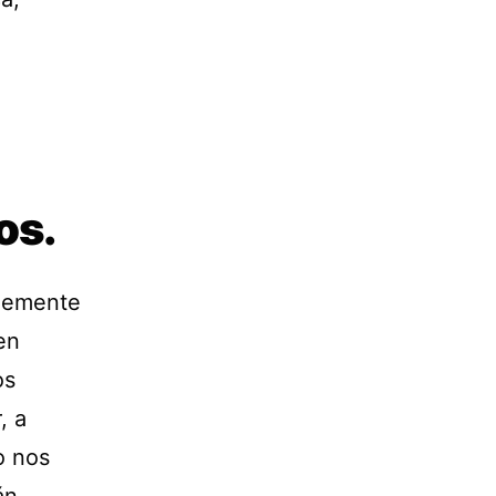
os.
plemente
en
os
, a
o nos