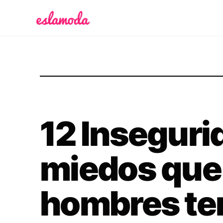
Es la Moda
12 Inseguri
miedos que 
hombres t