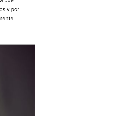
da que
os y por
emente