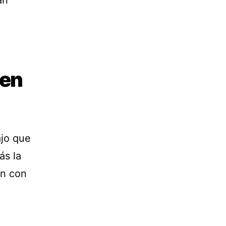
án
ien
jo que
ás la
en con