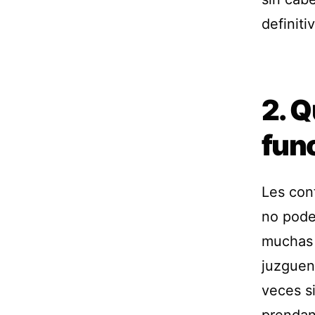
definit
2. Q
fun
Les con
no pode
muchas 
juzguen
veces s