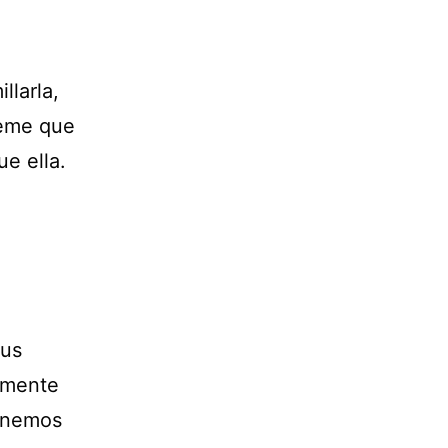
llarla,
éeme que
e ella.
tus
temente
tenemos