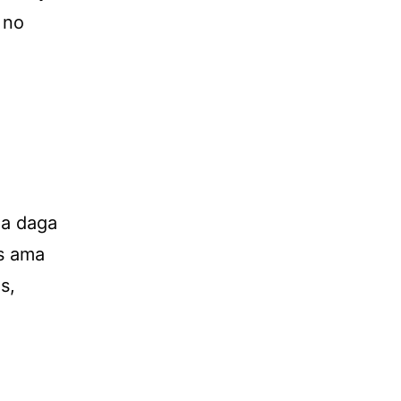
 no
na daga
ás ama
s,