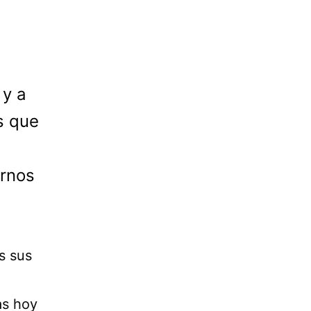
 y a
s que
arnos
s sus
as hoy