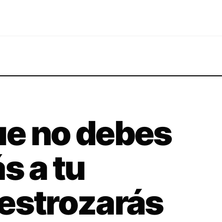
ue no debes
s a tu
estrozarás