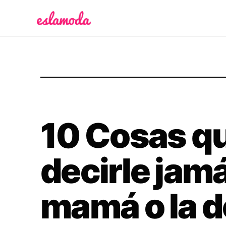
Es la Moda
10 Cosas q
decirle jamá
mamá o la d