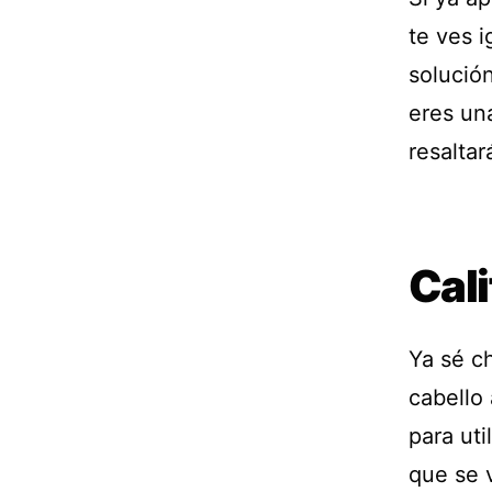
te ves 
solución
eres una
resaltar
Cal
Ya sé c
cabello
para uti
que se 