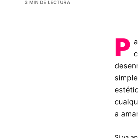
3 MIN DE LECTURA
P
a
c
desenr
simple
estéti
cualqu
a amar
Si ya ap