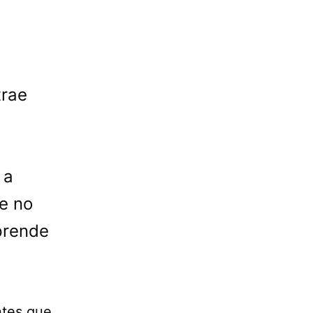
trae
 a
e no
prende
ntes que