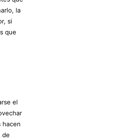
rlo, la
r, si
es que
rse el
rovechar
os hacen
o de