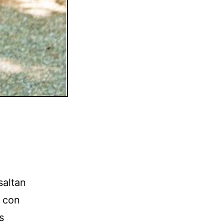
saltan
r con
s