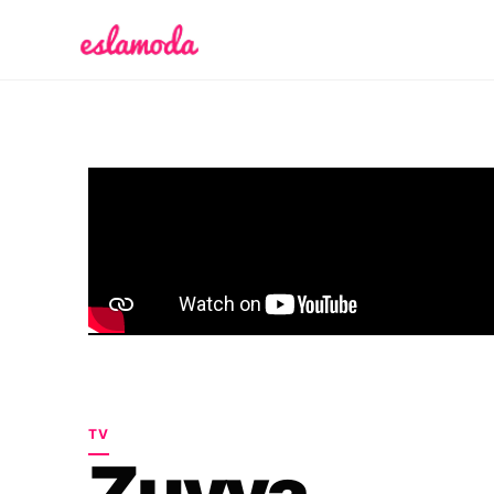
Es la Moda
TV
Zuyva