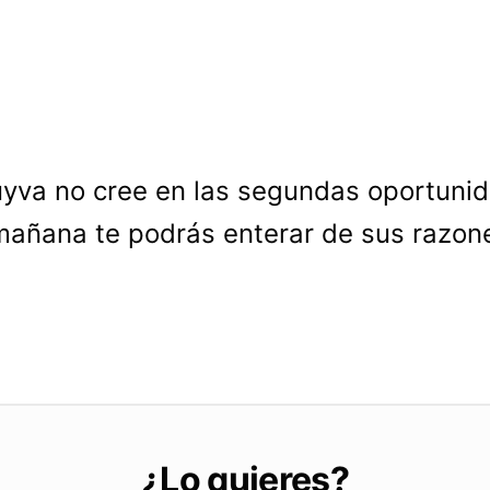
uyva no cree en las segundas oportuni
mañana te podrás enterar de sus razon
¿Lo quieres?