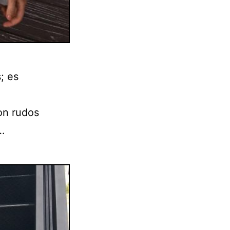
; es
son rudos
…