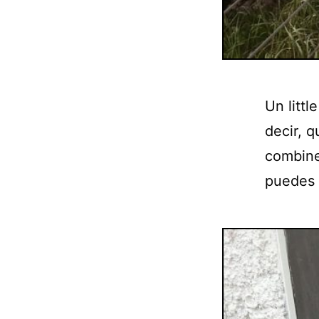
Un litt
decir, q
combine 
puedes 