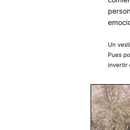
person
emocio
Un vest
Pues po
invertir