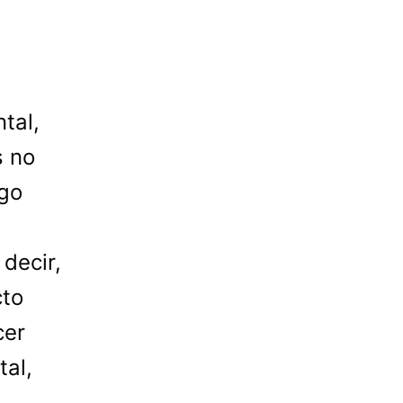
tal,
s no
lgo
decir,
cto
cer
tal,