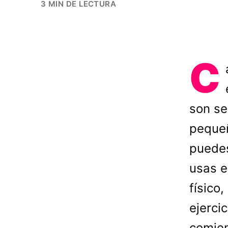
3 MIN DE LECTURA
C
son se
pequeñ
puedes
usas e
físico
ejerci
comien