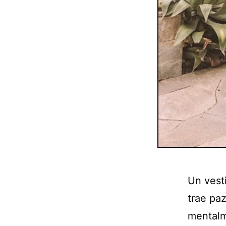
Un vest
trae paz
mentalm