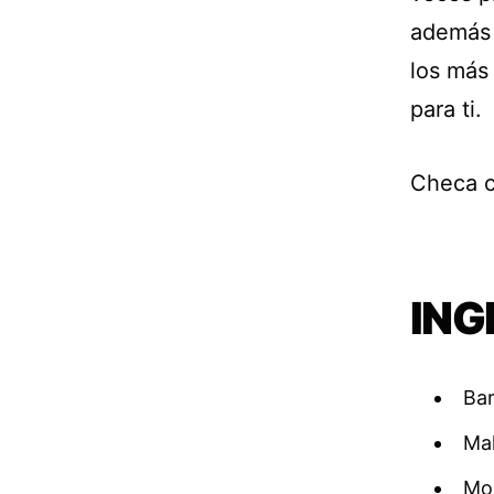
además 
los más 
para ti.
Checa c
ING
Bar
Ma
Mo