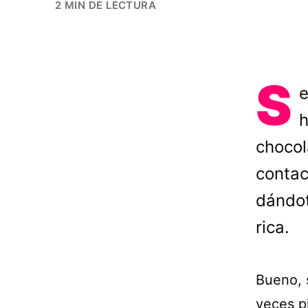
2 MIN DE LECTURA
S
e
h
chocol
contac
dándot
rica.
Bueno, 
veces pi