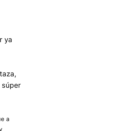
r ya
 taza,
 súper
ue a
y