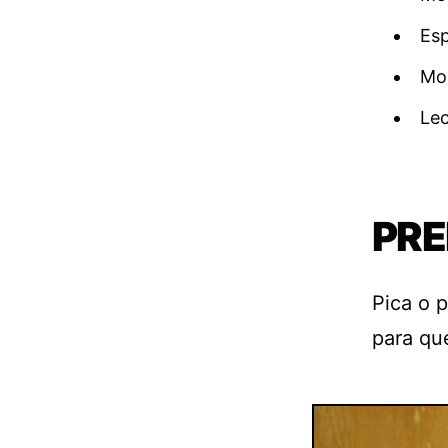
Esp
Mol
Le
PRE
Pica o 
para que