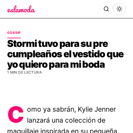
Es la Moda
GOSSIP
Stormi tuvo para su pre
cumpleaños el vestido que
yo quiero para mi boda
1 MIN DE LECTURA
C
omo ya sabrán, Kylie Jenner
lanzará una colección de
maquillaje inspirada en su pequeña