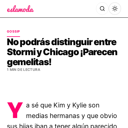
Es la Moda
GOSSIP
No podrás distinguir entre
Stormi y Chicago ¡Parecen
gemelitas!
1 MIN DE LECTURA
Y
a sé que Kim y Kylie son
medias hermanas y que obvio
sus hijas iban a tener algún parecido