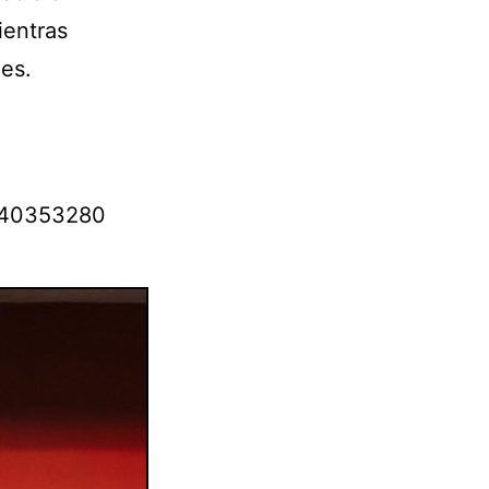
ientras
les.
6240353280