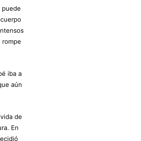
á puede
l cuerpo
intensos
e rompe
é iba a
 que aún
 vida de
ura. En
decidió