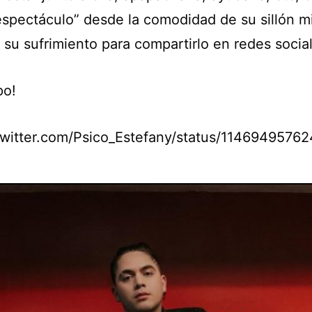
“espectáculo” desde la comodidad de su sillón m
 su sufrimiento para compartirlo en redes socia
po!
/twitter.com/Psico_Estefany/status/114694957