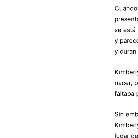
Cuando 
present
se está
y parec
y duran
Kimberl
nacer, 
faltaba
Sin emb
Kimberl
lugar de