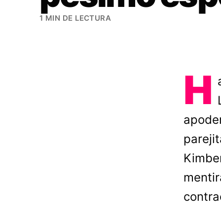
1 MIN DE LECTURA
H
apoder
pareji
Kimber
mentir
contra