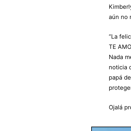
Kimberl
aún no 
“La feli
TE AMO
Nada me
noticia
papá de
protege
Ojalá p