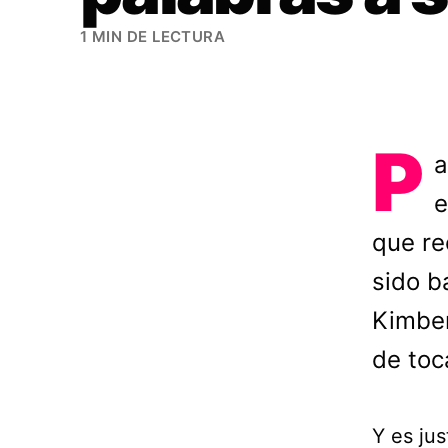
1 MIN DE LECTURA
P
a
e
que re
sido b
Kimber
de toc
Y es jus