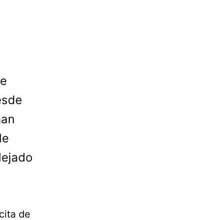
de
esde
han
de
dejado
cita de