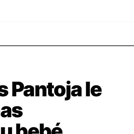
s Pantoja le
nas
su bebé