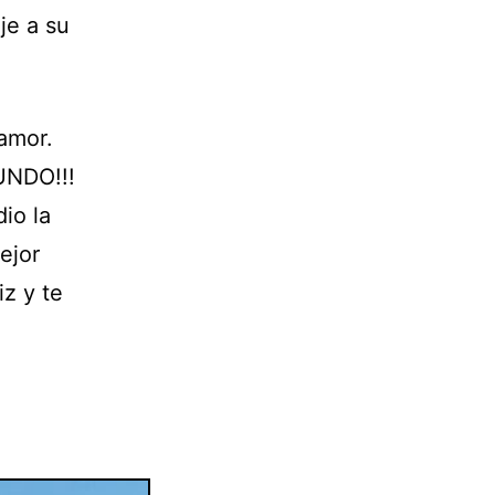
je a su
 amor.
NDO!!!
io la
ejor
z y te