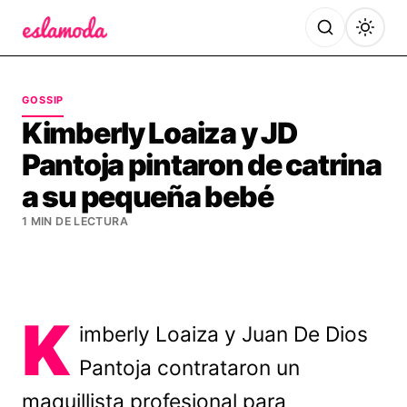
Es la Moda
GOSSIP
Kimberly Loaiza y JD
Pantoja pintaron de catrina
a su pequeña bebé
1 MIN DE LECTURA
K
imberly Loaiza y Juan De Dios
Pantoja contrataron un
maquillista profesional para