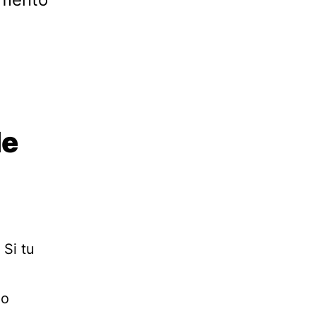
de
 Si tu
no