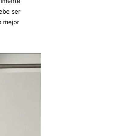
almente
debe ser
s mejor