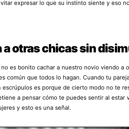
itar expresar lo que su instinto siente y eso n
 a otras chicas sin disim
no es bonito cachar a nuestro novio viendo a o
 es común que todos lo hagan. Cuando tu pareja
n escrúpulos es porque de cierto modo no te re
etiene a pensar cómo te puedes sentir al estar 
jeres y esto es una señal.