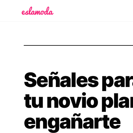
Es la Moda
Señales par
tu novio pl
engañarte