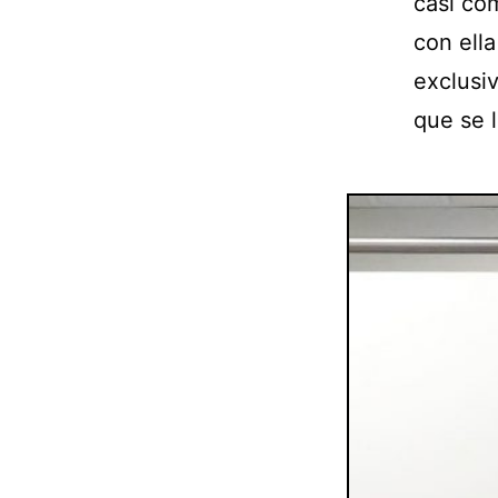
casi co
con ella
exclusiv
que se 