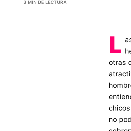
3 MIN DE LECTURA
L
a
h
otras 
atract
hombre
entien
chicos
no pod
sobrep