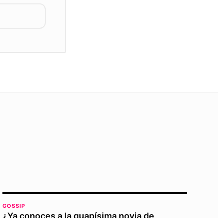
GOSSIP
¿Ya conoces a la guapísima novia de