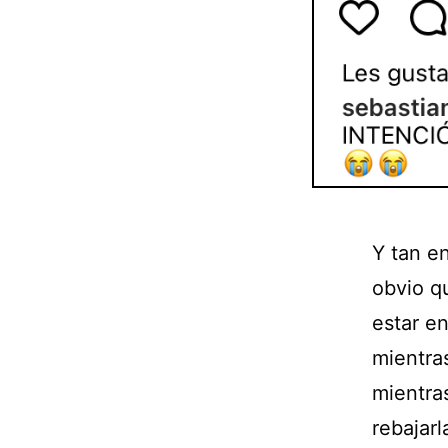
Y tan e
obvio q
estar e
mientra
mientra
rebajar