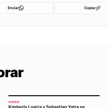
Enviar
Copiar
orar
GOSSIP
Kimberly Loaiza y Sebastian Yatra se