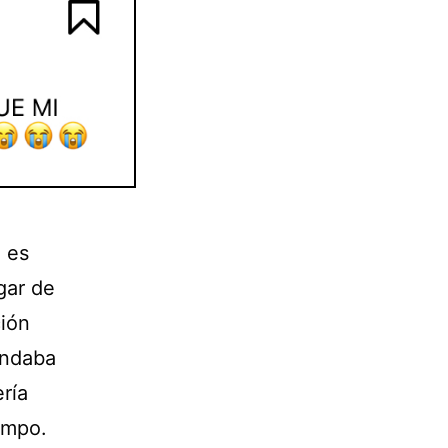
 es
gar de
ción
andaba
ría
empo.