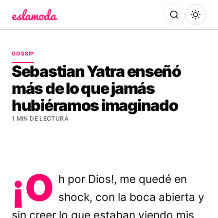
Es la Moda
GOSSIP
Sebastian Yatra enseñó
más de lo que jamás
hubiéramos imaginado
1 MIN DE LECTURA
¡O
h por Dios!, me quedé en
shock, con la boca abierta y
sin creer lo que estaban viendo mis