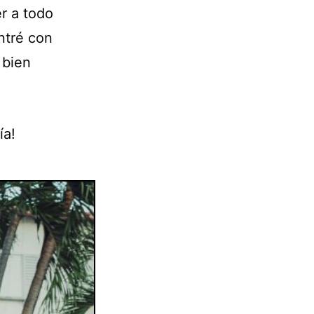
r a todo
ntré con
 bien
ía!