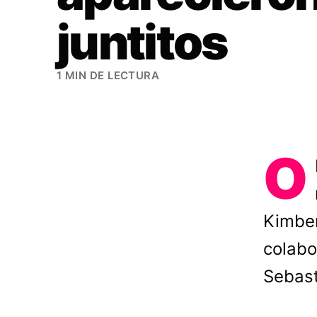
juntitos
1 MIN DE LECTURA
O
Kimber
colabo
Sebast