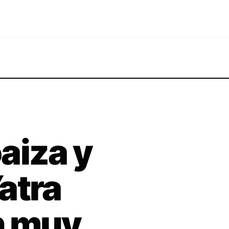
aiza y
atra
n muy