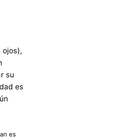
 ojos),
n
r su
rdad es
gún
uan es