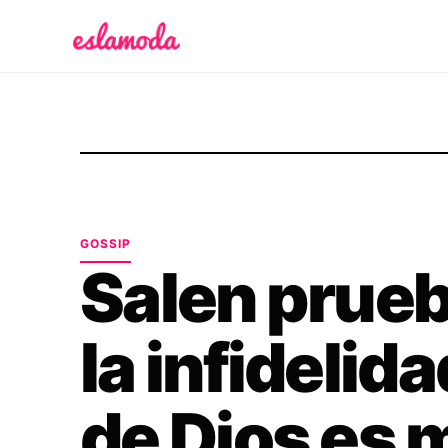
Es la Moda
GOSSIP
Salen prueb
la infidelid
de Dios es 