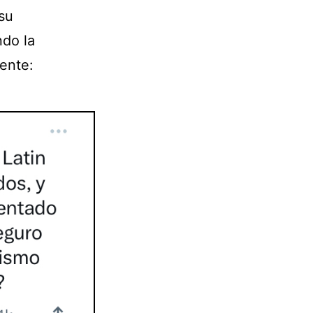
su
ndo la
iente: