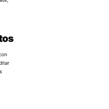
ate,
tos
 con
itar
s