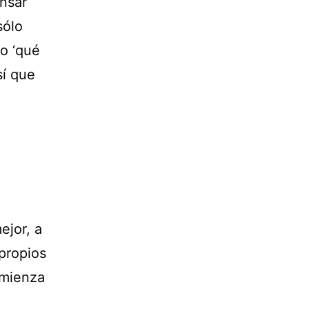
nsar
sólo
o ‘qué
sí que
ejor, a
 propios
omienza