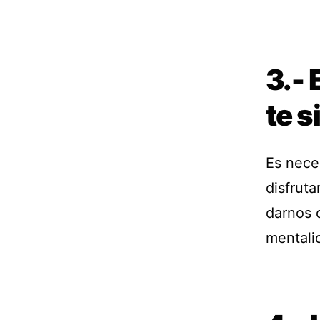
3.- 
te s
Es nece
disfruta
darnos 
mentali