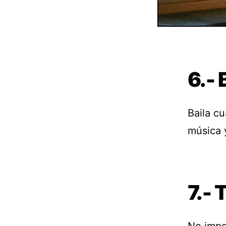
6.- 
Baila c
música y
7.- 