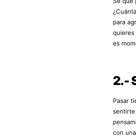
Sé que 
¿Cuánta
para ag
quieres 
es mome
2.- 
Pasar t
sentirte
pensami
con una