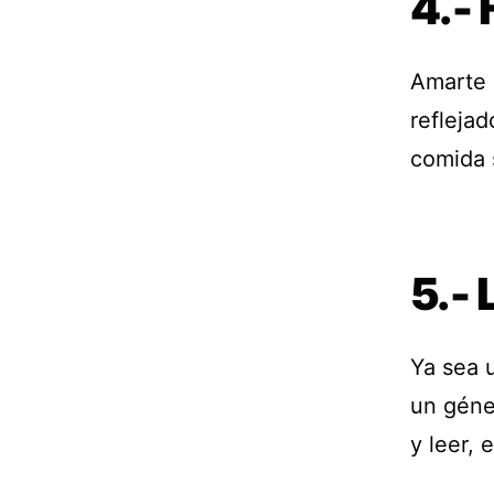
4.-
Amarte 
refleja
comida 
5.- 
Ya sea u
un géne
y leer, 