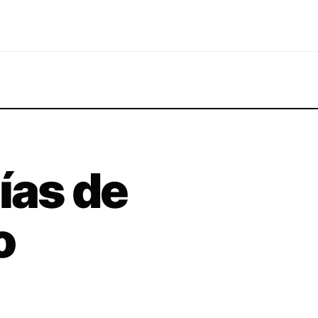
ías de
o