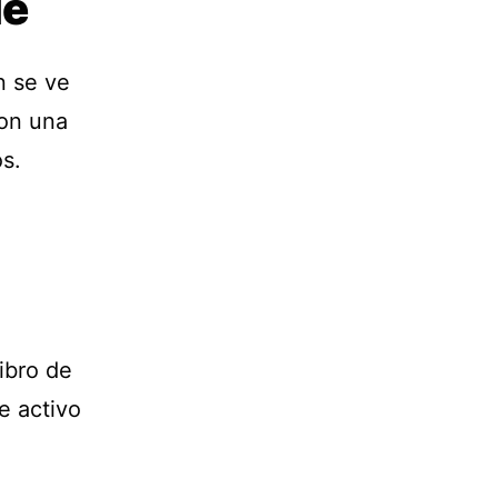
le
n se ve
con una
s.
ibro de
e activo