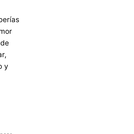
berías
amor
 de
r,
o y