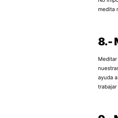
No impor
medita 
8.-
Meditar
nuestra
ayuda a
trabajar