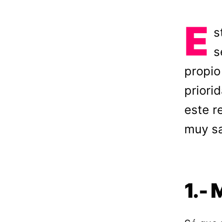
E
s
s
propio
priori
este r
muy sa
1.- 