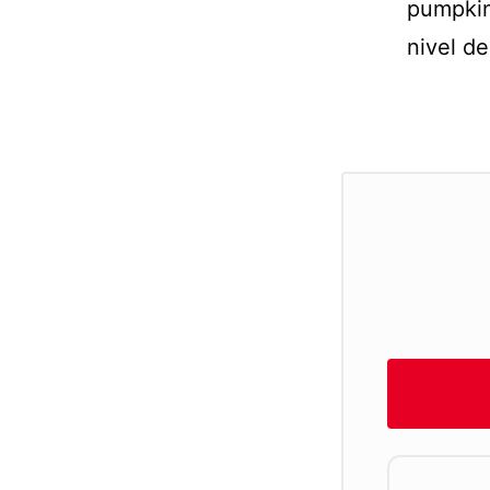
pumpkin
nivel d