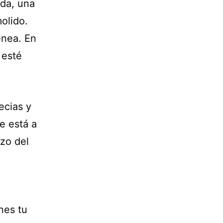
da, una
olido.
nea. En
 esté
ecias y
e está a
azo del
nes tu