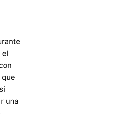
urante
 el
 con
 que
si
ar una
o