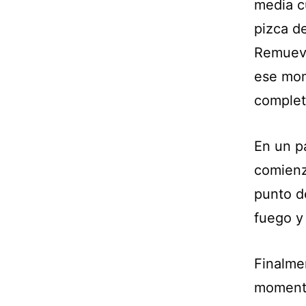
media c
pizca d
Remueve
ese mom
complet
En un p
comienz
punto d
fuego y
Finalme
momento