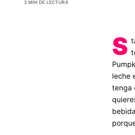
2 MIN DE LECTURA
S
t
t
Pumpki
leche 
tenga 
quiere
bebida
porque