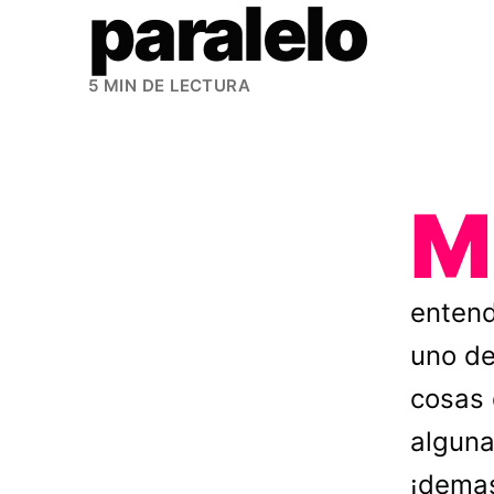
paralelo
5 MIN DE LECTURA
M
entend
uno de
cosas 
alguna
¡demas