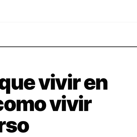
que vivir en
como vivir
rso