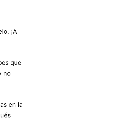
lo. ¡A
abes que
y no
das en la
pués