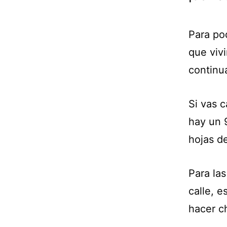
Para po
que viv
continu
Si vas c
hay un 
hojas d
Para las
calle, e
hacer ch