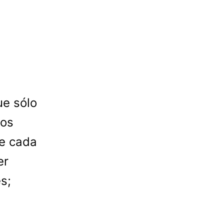
ue sólo
mos
de cada
er
s;