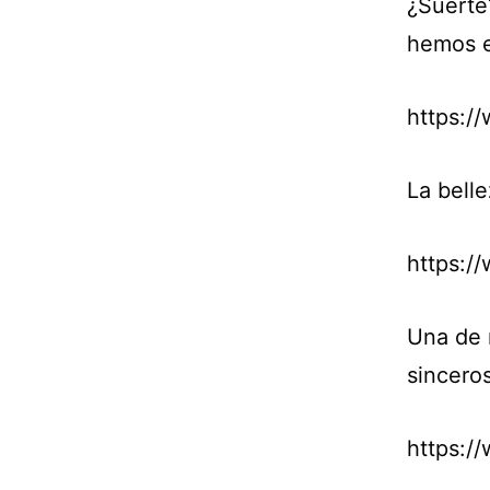
¿Suerte
hemos e
https:/
La bell
https:/
Una de 
sinceros
https:/