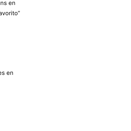
ons en
avorito”
ves en