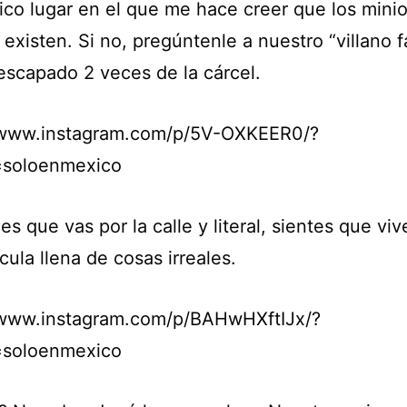
nico lugar en el que me hace creer que los mini
 existen. Si no, pregúntenle a nuestro “villano f
escapado 2 veces de la cárcel.
/www.instagram.com/p/5V-OXKEER0/?
=soloenmexico
s que vas por la calle y literal, sientes que vi
cula llena de cosas irreales.
/www.instagram.com/p/BAHwHXftIJx/?
=soloenmexico