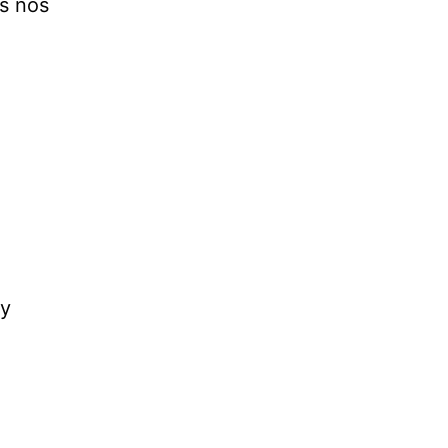
s nos
uy