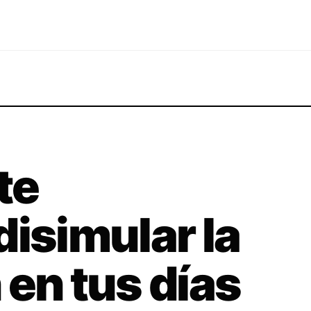
te
disimular la
 en tus días