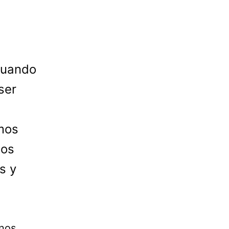
 cuando
ser
mos
mos
s y
 nos