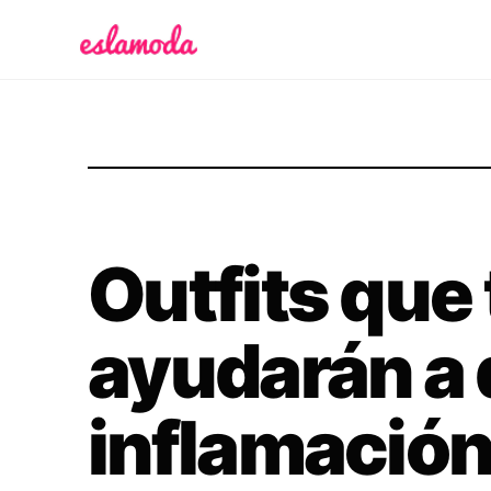
Es la Moda
Outfits que 
ayudarán a 
inflamación