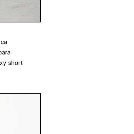
zca
para
xy short