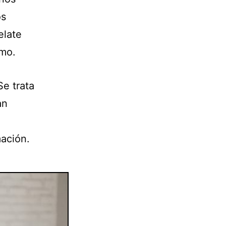
os
elate
imo.
Se trata
an
mación.