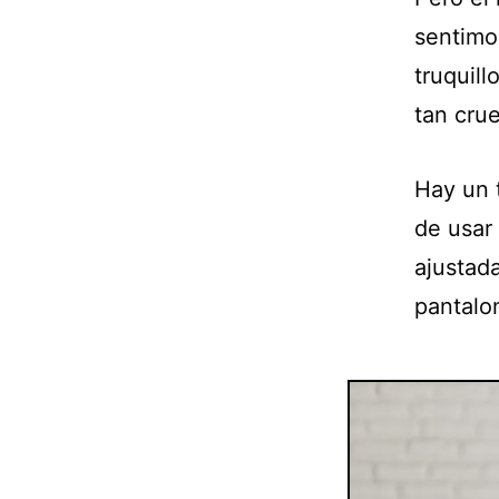
sentimo
truquill
tan cru
Hay un 
de usar
ajustada
pantalo