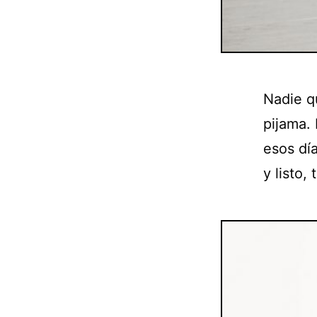
Nadie q
pijama. 
esos dí
y listo,