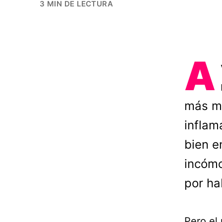
3 MIN DE LECTURA
A
más m
inflam
bien e
incómo
por ha
Pero el