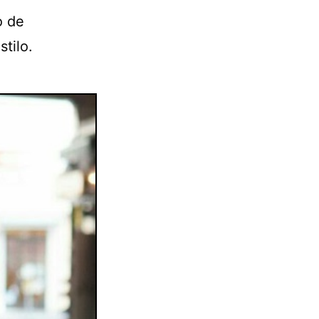
o de
tilo.