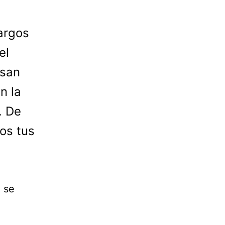
argos
el
usan
n la
. De
os tus
 se