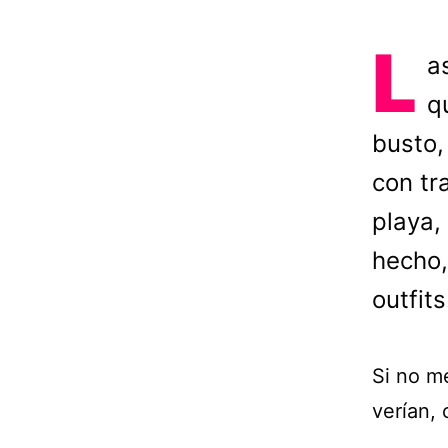
L
a
q
busto,
con tr
playa,
hecho,
outfits
Si no m
verían, 