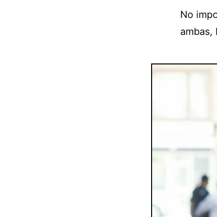
No impo
ambas, l