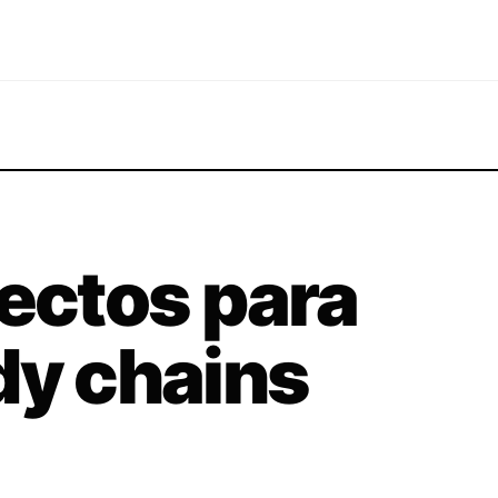
fectos para
dy chains